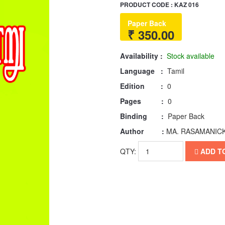
PRODUCT CODE : KAZ 016
Paper Back
₹ 350.00
Availability :
Stock available
Language :
Tamil
Edition :
0
Pages :
0
Binding :
Paper Back
Author :
MA. RASAMANICK
QTY:
ADD T