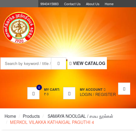
9940415883
Contact Us
About Us
Home
MENU
VIEW CATALOG
0
MY CART:
MY ACCOUNT
₹
0
LOGIN
/
REGISTER
Home
Products
SAMAYA NOOLGAL / சமய நூல்கள்
MERKOL VILAKKA KATHAIGAL PAGUTHI 4