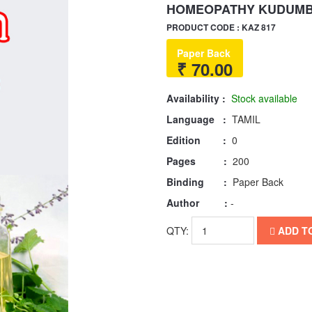
HOMEOPATHY KUDUMBA
PRODUCT CODE : KAZ 817
Paper Back
₹ 70.00
Availability :
Stock available
Language :
TAMIL
Edition :
0
Pages :
200
Binding :
Paper Back
Author :
-
QTY:
ADD T