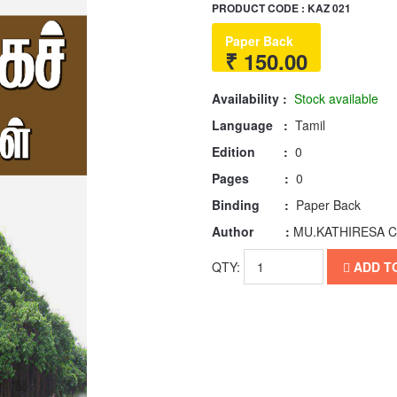
PRODUCT CODE : KAZ 021
Paper Back
₹ 150.00
Availability :
Stock available
Language :
Tamil
Edition :
0
Pages :
0
Binding :
Paper Back
Author :
MU.KATHIRESA 
QTY:
ADD T