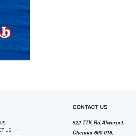
CONTACT US
522 TTK Rd,Alwarpet,
US
CT US
Chennai-600 018,