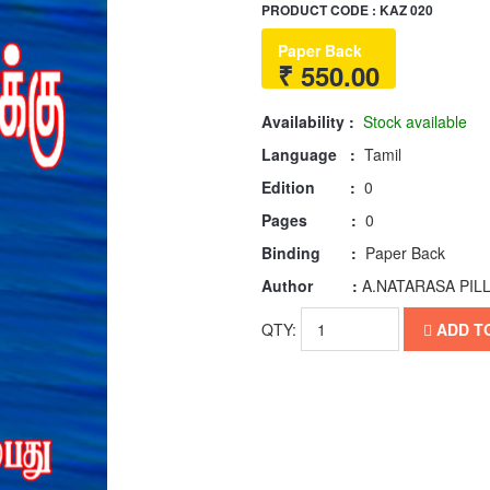
PRODUCT CODE : KAZ 020
Paper Back
₹ 550.00
Availability :
Stock available
Language :
Tamil
Edition :
0
Pages :
0
Binding :
Paper Back
Author :
A.NATARASA PIL
QTY:
ADD T