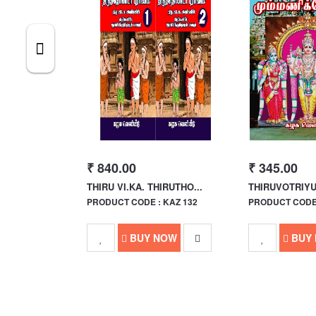
₹ 840.00
₹ 345.00
LUM PART...
THIRU VI.KA. THIRUTHO...
THIRUVOTRIYU
 KAZ 129
PRODUCT CODE : KAZ 132
PRODUCT CODE 
Out Of Stock
BUY NOW
BUY