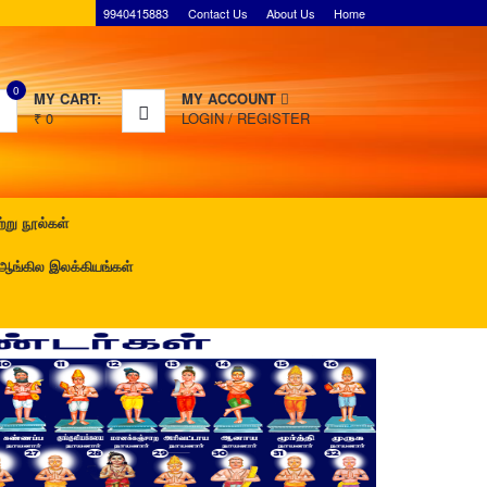
9940415883
Contact Us
About Us
Home
0
MY CART:
MY ACCOUNT
₹
0
LOGIN
/
REGISTER
ு நூல்கள்
்கில இலக்கியங்கள்