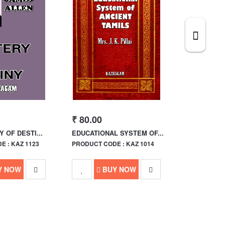
₹ 80.00
₹ 680.00
 OF DESTI...
EDUCATIONAL SYSTEM OF...
MADRAS IN
 : KAZ 1123
PRODUCT CODE : KAZ 1014
PRODUCT CO
Y NOW
BUY NOW
B