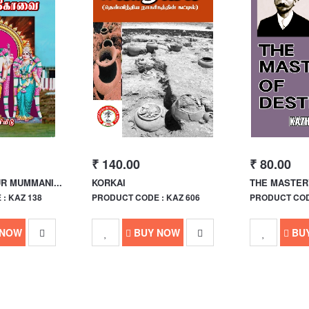
₹ 140.00
₹ 80.00
R MUMMANI...
KORKAI
THE MASTERY
: KAZ 138
PRODUCT CODE : KAZ 606
PRODUCT CODE
 NOW
BUY NOW
BU