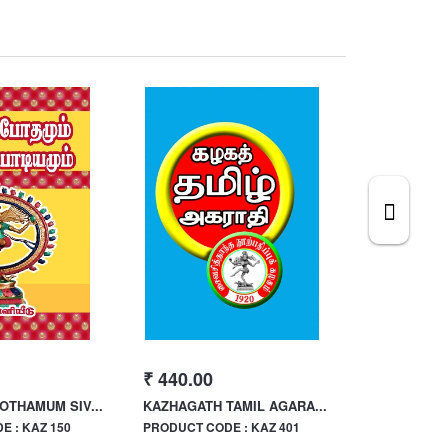
₹ 440.00
₹ 75.00
OTHAMUM SIV...
KAZHAGATH TAMIL AGARA...
KAZHAGATH 
 : KAZ 150
PRODUCT CODE : KAZ 401
PRODUCT CO