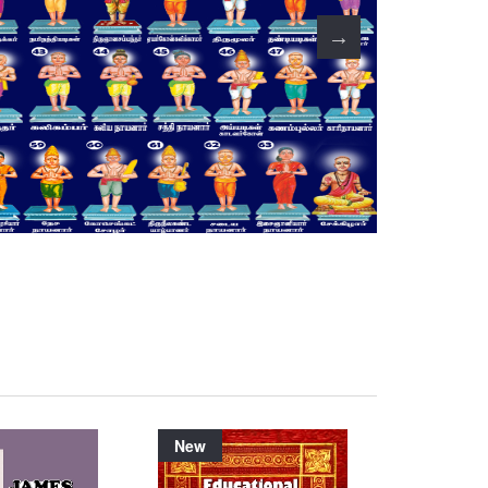
New
New